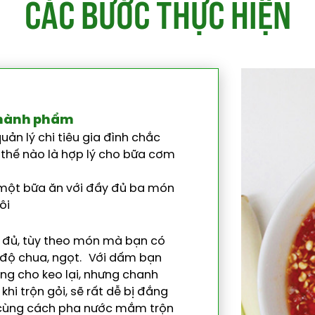
C
Á
C
B
Ư
Ớ
C
T
H
Ự
C
H
I
Ệ
N
 thành phẩm
uản lý chi tiêu gia đình chắc
ư thế nào là hợp lý cho bữa cơm
 một bữa ăn với đầy đủ ba món
ôi
 đủ, tùy theo món mà bạn có
độ chua, ngọt. Với dấm bạn
g cho keo lại, nhưng chanh
 khi trộn gỏi, sẽ rất dễ bị đắng
ủ, cùng cách pha nước mắm trộn