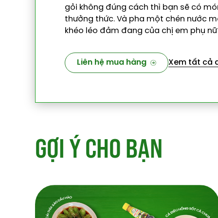
gỏi không đúng cách thì bạn sẽ có m
thưởng thức. Và pha một chén nước m
khéo léo đảm đang của chị em phụ nữ
Liên hệ mua hàng
Xem tất cả
G
Ợ
I
Ý
C
H
O
B
Ạ
N