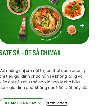
NHỮNG MÓN ĂN KHÔNG THỂ NGON
CÁC
NẾU THIẾU XỐT CÀ CHUA
Với những chị em nội trợ có thói quen quản lý
Với 
chi tiêu gia đình chắc hẳn sẽ không xa lạ với
chi t
việc chi tiêu như thế nào là hợp lý cho bữa
việc 
cơm gia đình phải không nào? Bài viết này sẽ
cơm gia
bổ sung thêm cho bạn một bữa ăn với đầy đủ
bổ s
ba món giàu dinh dưỡng chỉ với 70 nghìn mà
ba m
KHÁM PHÁ NGAY
Xem video
K
thôi.
thôi.