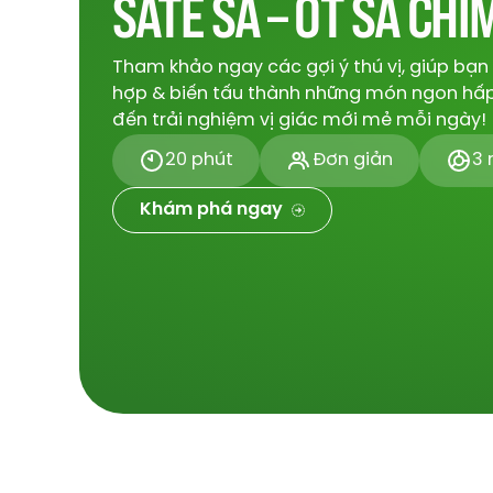
SATE SẢ – ỚT SẢ CH
Tham khảo ngay các gợi ý thú vị, giúp bạn
hợp & biến tấu thành những món ngon hấ
đến trải nghiệm vị giác mới mẻ mỗi ngày!
20 phút
Đơn giản
3 
Khám phá ngay