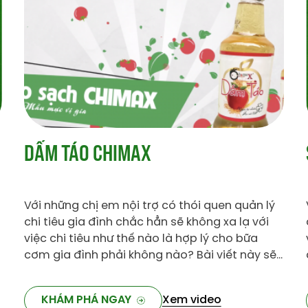
SATE SẢ – ỚT SẢ CHIMAX
Với những chị em nội trợ có thói quen quản lý
chi tiêu gia đình chắc hẳn sẽ không xa lạ với
việc chi tiêu như thế nào là hợp lý cho bữa
cơm gia đình phải không nào? Bài viết này sẽ
bổ sung thêm cho bạn một bữa ăn với đầy đủ
ba món giàu dinh dưỡng chỉ với 70 nghìn mà
KHÁM PHÁ NGAY
Xem video
thôi.