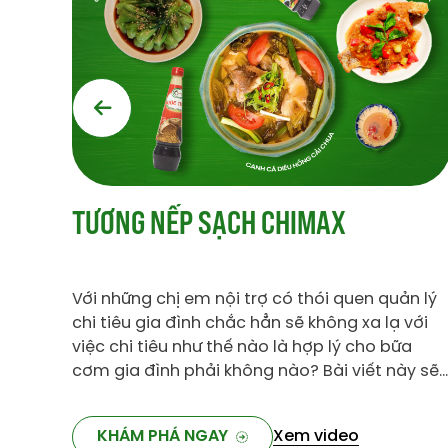
DẤM TÁO CHIMAX
n lý
Với những chị em nội trợ có thói quen quản lý
với
chi tiêu gia đình chắc hẳn sẽ không xa lạ với
a
việc chi tiêu như thế nào là hợp lý cho bữa
cơm gia đình phải không nào? Bài viết này sẽ
ầy đủ
bổ sung thêm cho bạn một bữa ăn với đầy đủ
 mà
ba món giàu dinh dưỡng chỉ với 70 nghìn mà
KHÁM PHÁ NGAY
Xem video
thôi.