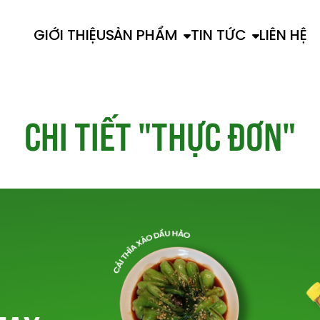
GIỚI THIỆU
SẢN PHẨM
TIN TỨC
LIÊN HỆ
C
H
I
T
I
Ế
T
"
T
H
Ự
C
Đ
Ơ
N
"