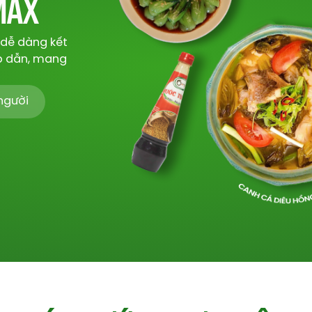
IMAX
 dễ dàng kết
p dẫn, mang
người