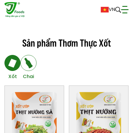
VN
S
ả
n
p
h
ẩ
m
T
h
ơ
m
T
h
ự
c
X
ố
t
Xốt
Chai