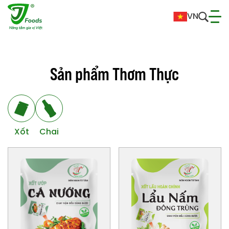
VN
S
ả
n
p
h
ẩ
m
T
h
ơ
m
T
h
ự
c
Xốt
Chai