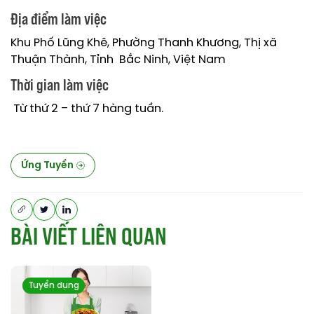
Địa điểm làm việc
Khu Phố Lũng Khê, Phường Thanh Khương, Thị xã
Thuận Thành, Tỉnh Bắc Ninh, Việt Nam
Thời gian làm việc
Từ thứ 2 – thứ 7 hàng tuần.
Ứng Tuyển
B
À
I
V
I
Ế
T
L
I
Ê
N
Q
U
A
N
Tuyển dụng