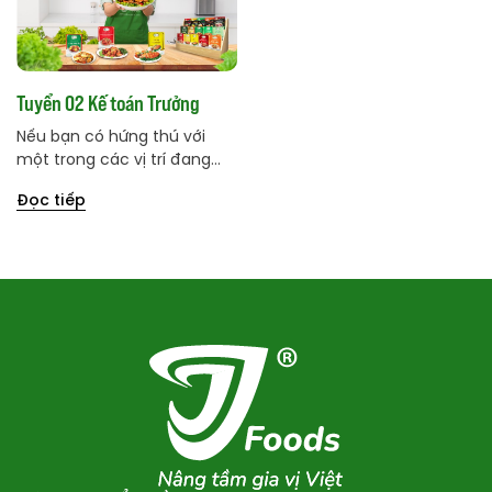
Tuyển 02 Kế toán Trưởng
Nếu bạn có hứng thú với
một trong các vị trí đang
tuyển dụng của chúng tôi,
Đọc tiếp
vui lòng bắt đầu bằng cách
nộp đơn ở đây và đính kèm
CV của bạn.