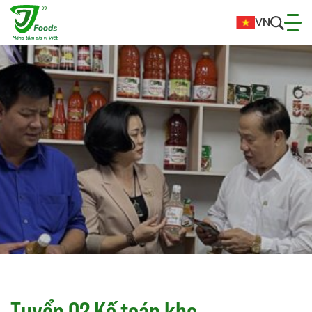
VN
T
u
y
ể
n
0
2
K
ế
t
o
á
n
k
h
o